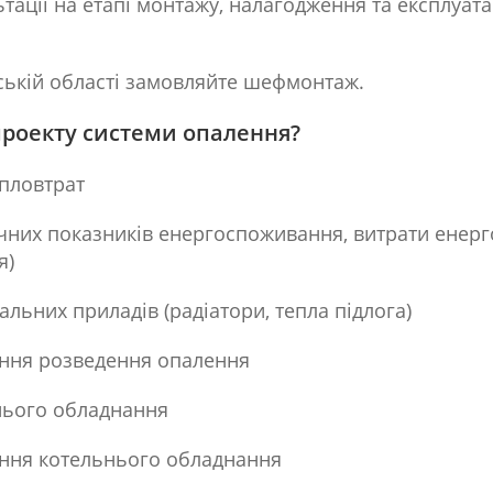
ації на етапі монтажу, налагодження та експлуата
вській області замовляйте шефмонтаж.
проекту системи опалення?
пловтрат
чних показників енергоспоживання, витрати енергон
я)
альних приладів (радіатори, тепла підлога)
ення розведення опалення
нього обладнання
ення котельнього обладнання