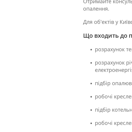
Отримайте консульт
опалення.
Для об'ектів у Киї
Що входить до 
розрахунок те
розрахунок рі
електроенергі
підбір опалюв
робочі кресл
підбір котель
робочі кресл