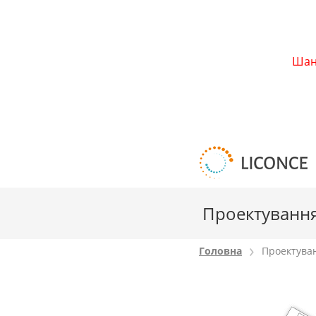
Шано
Проектуванн
Проектува
Головна