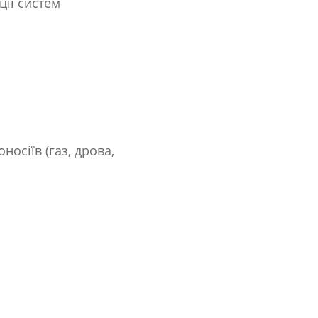
ції систем
осіїв (газ, дрова,