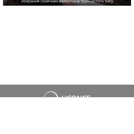
Збирання сонячних колекторів трубчастого типу
066 805-79-80
098 117-22-22