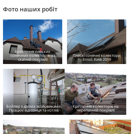
Фото наших робіт
Кріплення плоских
сонячних колекторів на
Плоскі сонячні колектори
скатній покрівлі
Ensol. Київ 2019
Бойлер з двома змійовиками.
Кріплення колекторів на
Працює від сонця та котлів
черепичній покрівлі